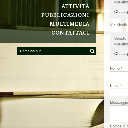
visualiz
ATTIVITÀ
Clicca q
PUBBLICAZIONI
MULTIMEDIA
Via Nicolò
CONTATTACI
Questo p
visualiz
Clicca q
Nome *
Email *
Messaggio
Codice di c