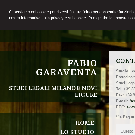
Ci serviamo dei cookie per diversi fini, tra l'altro per consentire funzioni
nostra
informativa sulla privacy e sui cookie.
Può gestire le impostazioni
CONT
FABIO
GARAVENTA
Studio Le
Patrocinat
Studi Lega
STUDI LEGALI MILANO E NOVI
Tel. +39 
LIGURE
Fax: +39 
E-mail:
fa
PEC:
avvo
Via Bagutt
HOME
Questo p
LO STUDIO