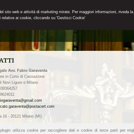
 del sito web e attività di marketing mirate. Per maggiori informazioni, riveda la
 relative ai cookie, cliccando su 'Gestisci Cookie'
ATTI
gale Avv. Fabio Garaventa
ore in Corte di Cassazione
li Novi Ligure e Milano
3338364257
89624011
biogaraventa@gmail.com
cato.garaventa@postacert.com
a 16 - 20121 Milano (MI)
lugin utilizza cookie per raccogliere dati e cookie di terze parti per migl